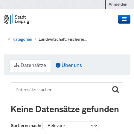
Zum Hauptinhalt wechseln
Anmelden
Kategorien
Landwirtschaft, Fischerei,...
Datensätze
Über uns
Keine Datensätze gefunden
Sortieren nach