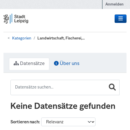
Zum Hauptinhalt wechseln
Anmelden
Kategorien
Landwirtschaft, Fischerei,...
Datensätze
Über uns
Keine Datensätze gefunden
Sortieren nach