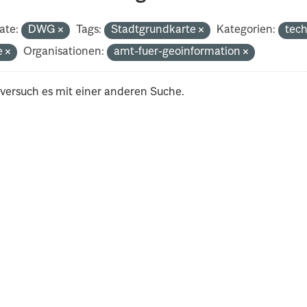
ate:
DWG
Tags:
Stadtgrundkarte
Kategorien:
tec
e
Organisationen:
amt-fuer-geoinformation
 versuch es mit einer anderen Suche.