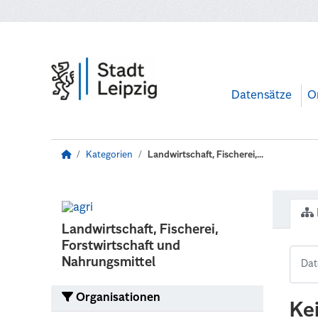
Zum Hauptinhalt wechseln
Datensätze
O
Kategorien
Landwirtschaft, Fischerei,...
Landwirtschaft, Fischerei,
Forstwirtschaft und
Nahrungsmittel
Organisationen
Ke