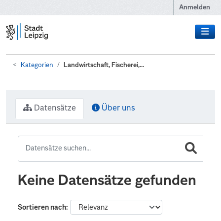
Zum Hauptinhalt wechseln
Anmelden
Kategorien
Landwirtschaft, Fischerei,...
Datensätze
Über uns
Keine Datensätze gefunden
Sortieren nach