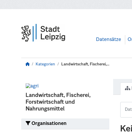
Zum Hauptinhalt wechseln
Datensätze
O
Kategorien
Landwirtschaft, Fischerei,...
Landwirtschaft, Fischerei,
Forstwirtschaft und
Nahrungsmittel
Organisationen
Ke