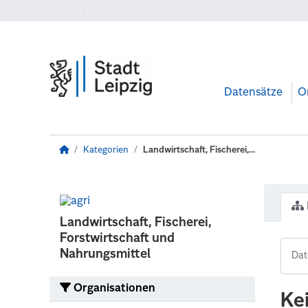
Zum Hauptinhalt wechseln
Datensätze
O
Kategorien
Landwirtschaft, Fischerei,...
Landwirtschaft, Fischerei,
Forstwirtschaft und
Nahrungsmittel
Organisationen
Ke