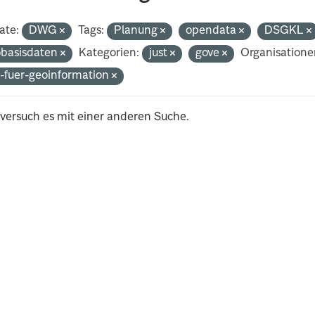
ate:
DWG
Tags:
Planung
opendata
DSGKL
basisdaten
Kategorien:
just
gove
Organisatione
-fuer-geoinformation
 versuch es mit einer anderen Suche.