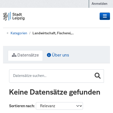
Zum Hauptinhalt wechseln
Anmelden
Kategorien
Landwirtschaft, Fischerei,...
Datensätze
Über uns
Keine Datensätze gefunden
Sortieren nach