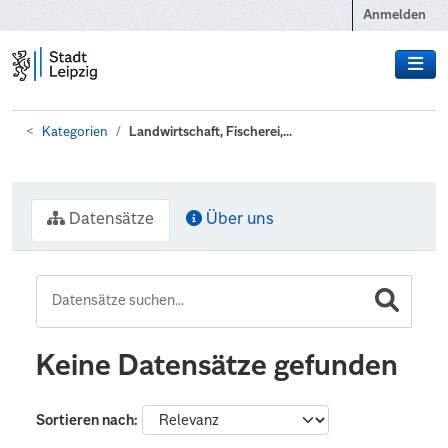
Zum Hauptinhalt wechseln
Anmelden
Kategorien
Landwirtschaft, Fischerei,...
Datensätze
Über uns
Keine Datensätze gefunden
Sortieren nach