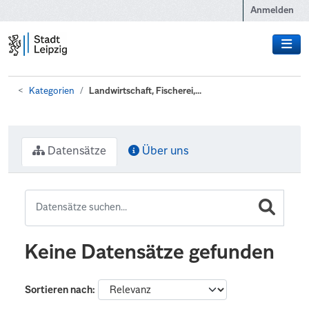
Zum Hauptinhalt wechseln
Anmelden
Kategorien
Landwirtschaft, Fischerei,...
Datensätze
Über uns
Keine Datensätze gefunden
Sortieren nach