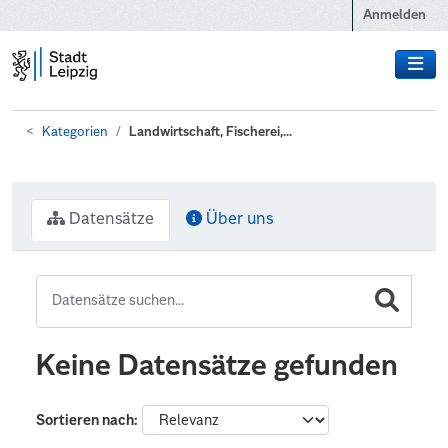
Zum Hauptinhalt wechseln
Anmelden
Kategorien
Landwirtschaft, Fischerei,...
Datensätze
Über uns
Keine Datensätze gefunden
Sortieren nach