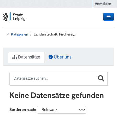
Zum Hauptinhalt wechseln
Anmelden
Kategorien
Landwirtschaft, Fischerei,...
Datensätze
Über uns
Keine Datensätze gefunden
Sortieren nach