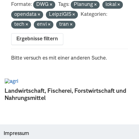
Formate:
DWG
Tags:
Planung
lokal
opendata
LeipziGIS
Kategorien:
tech
envi
tran
Ergebnisse filtern
Bitte versuch es mit einer anderen Suche.
Landwirtschaft, Fischerei, Forstwirtschaft und
Nahrungsmittel
Impressum