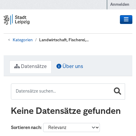
Zum Hauptinhalt wechseln
Anmelden
Kategorien
Landwirtschaft, Fischerei,...
Datensätze
Über uns
Keine Datensätze gefunden
Sortieren nach