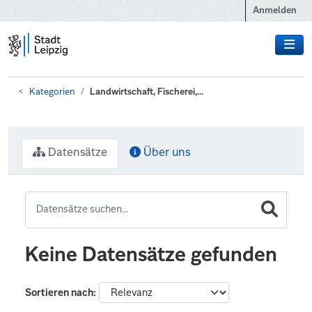
Zum Hauptinhalt wechseln
Anmelden
Kategorien
Landwirtschaft, Fischerei,...
Datensätze
Über uns
Keine Datensätze gefunden
Sortieren nach