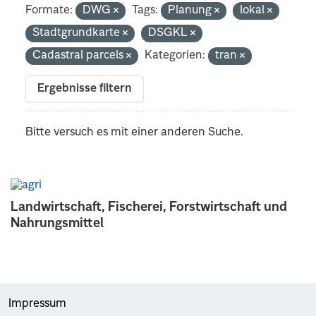
Formate:
DWG
Tags:
Planung
lokal
Stadtgrundkarte
DSGKL
Cadastral parcels
Kategorien:
tran
Ergebnisse filtern
Bitte versuch es mit einer anderen Suche.
Landwirtschaft, Fischerei, Forstwirtschaft und
Nahrungsmittel
Impressum