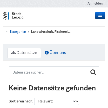
Zum Hauptinhalt wechseln
Anmelden
Kategorien
Landwirtschaft, Fischerei,...
Datensätze
Über uns
Keine Datensätze gefunden
Sortieren nach