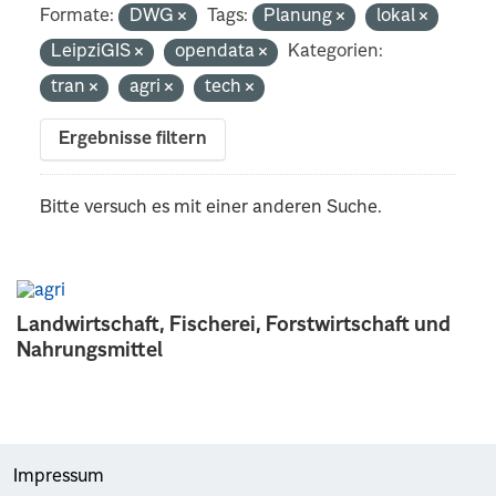
Formate:
DWG
Tags:
Planung
lokal
LeipziGIS
opendata
Kategorien:
tran
agri
tech
Ergebnisse filtern
Bitte versuch es mit einer anderen Suche.
Landwirtschaft, Fischerei, Forstwirtschaft und
Nahrungsmittel
Impressum