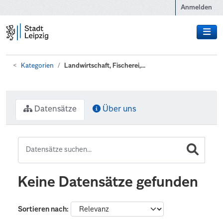
Zum Hauptinhalt wechseln
Anmelden
Kategorien
Landwirtschaft, Fischerei,...
Datensätze
Über uns
Keine Datensätze gefunden
Sortieren nach