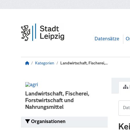
Zum Hauptinhalt wechseln
Datensätze
O
Kategorien
Landwirtschaft, Fischerei,...
Landwirtschaft, Fischerei,
Forstwirtschaft und
Nahrungsmittel
Organisationen
Ke