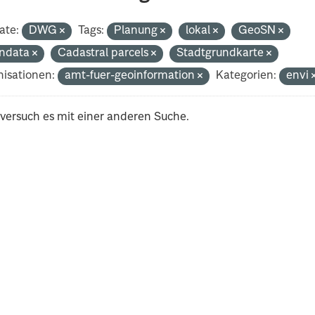
ate:
DWG
Tags:
Planung
lokal
GeoSN
ndata
Cadastral parcels
Stadtgrundkarte
isationen:
amt-fuer-geoinformation
Kategorien:
envi
 versuch es mit einer anderen Suche.