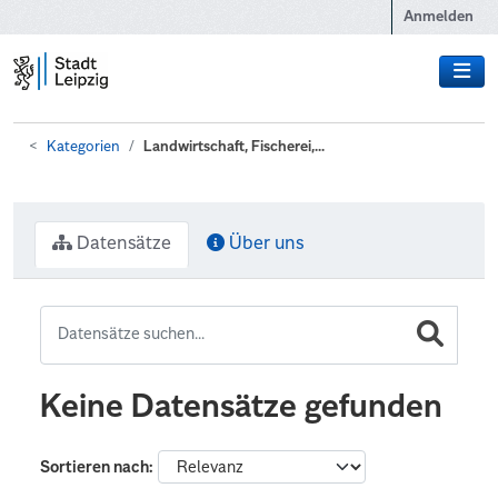
Zum Hauptinhalt wechseln
Anmelden
Kategorien
Landwirtschaft, Fischerei,...
Datensätze
Über uns
Keine Datensätze gefunden
Sortieren nach