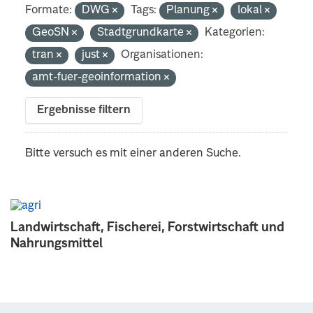
Formate:
DWG
Tags:
Planung
lokal
GeoSN
Stadtgrundkarte
Kategorien:
tran
just
Organisationen:
amt-fuer-geoinformation
Ergebnisse filtern
Bitte versuch es mit einer anderen Suche.
Landwirtschaft, Fischerei, Forstwirtschaft und
Nahrungsmittel