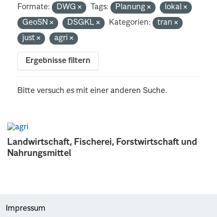
Formate:
DWG
Tags:
Planung
lokal
GeoSN
DSGKL
Kategorien:
tran
just
agri
Ergebnisse filtern
Bitte versuch es mit einer anderen Suche.
Landwirtschaft, Fischerei, Forstwirtschaft und
Nahrungsmittel
Impressum