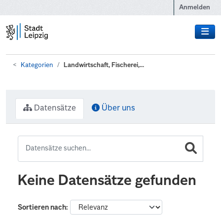
Zum Hauptinhalt wechseln
Anmelden
Kategorien
Landwirtschaft, Fischerei,...
Datensätze
Über uns
Keine Datensätze gefunden
Sortieren nach