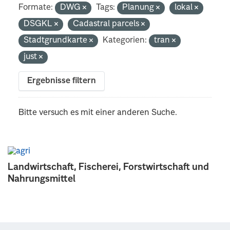
Formate:
DWG
Tags:
Planung
lokal
DSGKL
Cadastral parcels
Stadtgrundkarte
Kategorien:
tran
just
Ergebnisse filtern
Bitte versuch es mit einer anderen Suche.
Landwirtschaft, Fischerei, Forstwirtschaft und
Nahrungsmittel