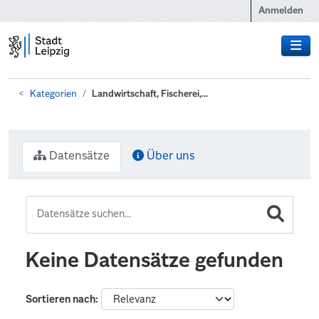
Zum Hauptinhalt wechseln
Anmelden
Kategorien
Landwirtschaft, Fischerei,...
Datensätze
Über uns
Keine Datensätze gefunden
Sortieren nach