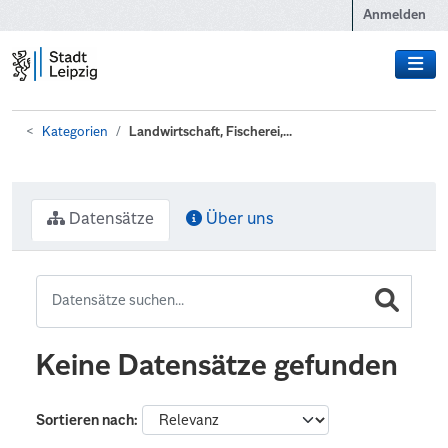
Zum Hauptinhalt wechseln
Anmelden
Kategorien
Landwirtschaft, Fischerei,...
Datensätze
Über uns
Keine Datensätze gefunden
Sortieren nach