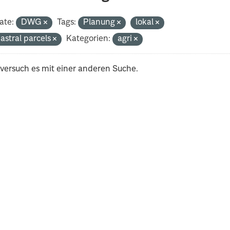
ate:
DWG
Tags:
Planung
lokal
astral parcels
Kategorien:
agri
 versuch es mit einer anderen Suche.