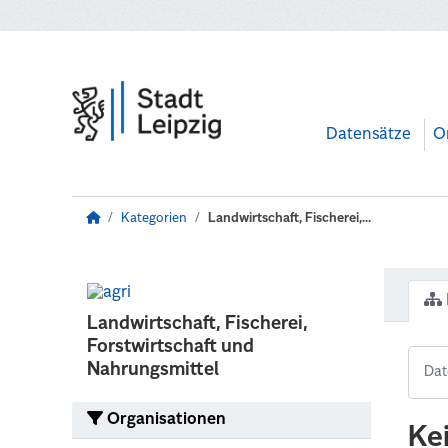
Zum Hauptinhalt wechseln
Datensätze
O
Kategorien
Landwirtschaft, Fischerei,...
Landwirtschaft, Fischerei,
Forstwirtschaft und
Nahrungsmittel
Organisationen
Ke