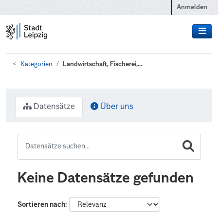
Zum Hauptinhalt wechseln
Anmelden
Kategorien
Landwirtschaft, Fischerei,...
Datensätze
Über uns
Keine Datensätze gefunden
Sortieren nach