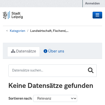
Zum Hauptinhalt wechseln
Anmelden
Kategorien
Landwirtschaft, Fischerei,...
Datensätze
Über uns
Keine Datensätze gefunden
Sortieren nach