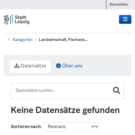
Zum Hauptinhalt wechseln
Anmelden
Kategorien
Landwirtschaft, Fischerei,...
Datensätze
Über uns
Keine Datensätze gefunden
Sortieren nach