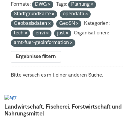
Formate:
DWG
Tags:
Planung
Stadtgrundkarte
opendata
Geobasisdaten
GeoSN
Kategorien:
tech
envi
just
Organisationen:
amt-fuer-geoinformation
Ergebnisse filtern
Bitte versuch es mit einer anderen Suche.
Landwirtschaft, Fischerei, Forstwirtschaft und
Nahrungsmittel