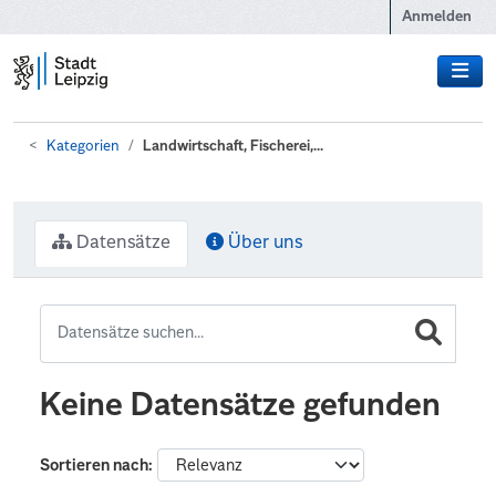
Zum Hauptinhalt wechseln
Anmelden
Kategorien
Landwirtschaft, Fischerei,...
Datensätze
Über uns
Keine Datensätze gefunden
Sortieren nach