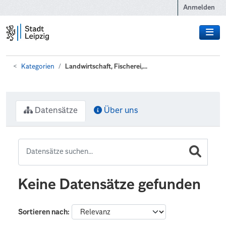
Zum Hauptinhalt wechseln
Anmelden
Kategorien
Landwirtschaft, Fischerei,...
Datensätze
Über uns
Keine Datensätze gefunden
Sortieren nach