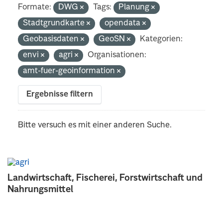
Formate:
DWG
Tags:
Planung
Stadtgrundkarte
opendata
Geobasisdaten
GeoSN
Kategorien:
envi
agri
Organisationen:
amt-fuer-geoinformation
Ergebnisse filtern
Bitte versuch es mit einer anderen Suche.
Landwirtschaft, Fischerei, Forstwirtschaft und
Nahrungsmittel