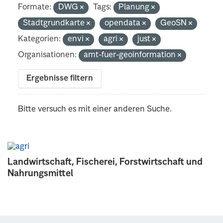
Formate:
DWG
Tags:
Planung
Stadtgrundkarte
opendata
GeoSN
Kategorien:
envi
agri
just
Organisationen:
amt-fuer-geoinformation
Ergebnisse filtern
Bitte versuch es mit einer anderen Suche.
Landwirtschaft, Fischerei, Forstwirtschaft und
Nahrungsmittel