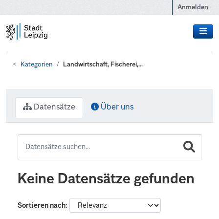
Zum Hauptinhalt wechseln
Anmelden
Kategorien
Landwirtschaft, Fischerei,...
Datensätze
Über uns
Keine Datensätze gefunden
Sortieren nach