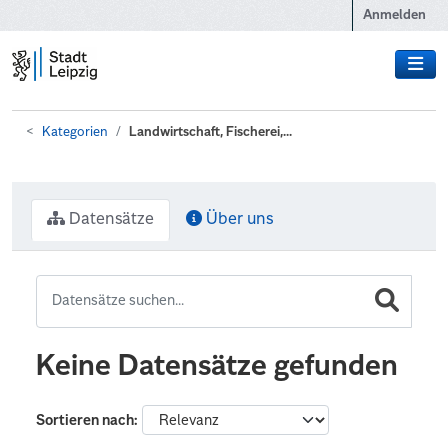
Zum Hauptinhalt wechseln
Anmelden
Kategorien
Landwirtschaft, Fischerei,...
Datensätze
Über uns
Keine Datensätze gefunden
Sortieren nach