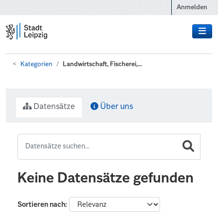
Zum Hauptinhalt wechseln
Anmelden
Kategorien
Landwirtschaft, Fischerei,...
Datensätze
Über uns
Keine Datensätze gefunden
Sortieren nach