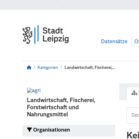
Zum Hauptinhalt wechseln
Datensätze
O
Kategorien
Landwirtschaft, Fischerei,...
Landwirtschaft, Fischerei,
Forstwirtschaft und
Nahrungsmittel
Organisationen
Ke