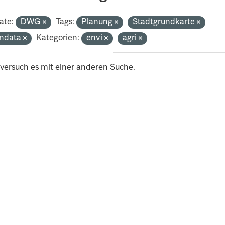
ate:
DWG
Tags:
Planung
Stadtgrundkarte
ndata
Kategorien:
envi
agri
 versuch es mit einer anderen Suche.