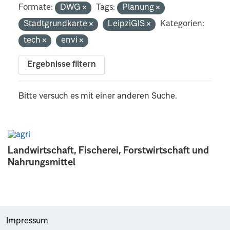
Formate:
DWG
Tags:
Planung
Stadtgrundkarte
LeipziGIS
Kategorien:
tech
envi
Ergebnisse filtern
Bitte versuch es mit einer anderen Suche.
Landwirtschaft, Fischerei, Forstwirtschaft und
Nahrungsmittel
Impressum