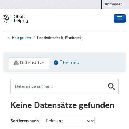
Zum Hauptinhalt wechseln
Anmelden
Kategorien
Landwirtschaft, Fischerei,...
Datensätze
Über uns
Keine Datensätze gefunden
Sortieren nach