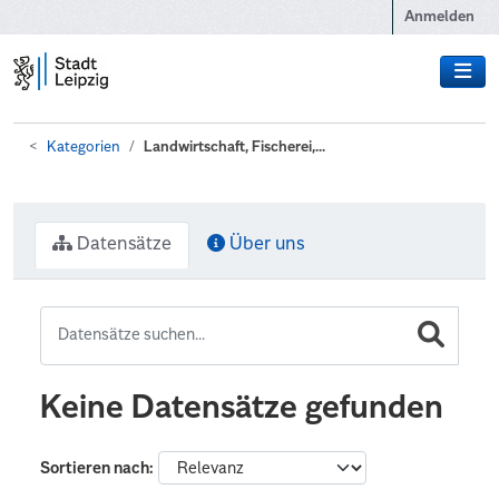
Zum Hauptinhalt wechseln
Anmelden
Kategorien
Landwirtschaft, Fischerei,...
Datensätze
Über uns
Keine Datensätze gefunden
Sortieren nach