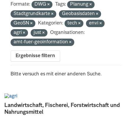
Formate:
DWG
Tags:
Planung
Stadtgrundkarte
Geobasisdaten
GeoSN
Kategorien:
tech
envi
agri
just
Organisationen:
amt-fuer-geoinformation
Ergebnisse filtern
Bitte versuch es mit einer anderen Suche.
Landwirtschaft, Fischerei, Forstwirtschaft und
Nahrungsmittel