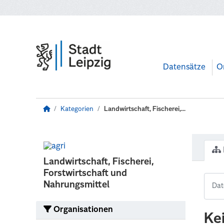
Zum Hauptinhalt wechseln
Datensätze
O
Kategorien
Landwirtschaft, Fischerei,...
Landwirtschaft, Fischerei,
Forstwirtschaft und
Nahrungsmittel
Organisationen
Ke