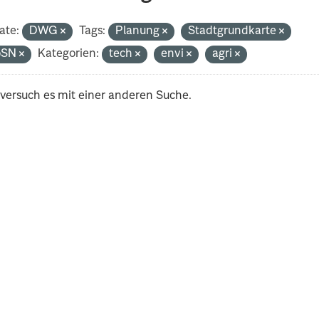
ate:
DWG
Tags:
Planung
Stadtgrundkarte
oSN
Kategorien:
tech
envi
agri
 versuch es mit einer anderen Suche.