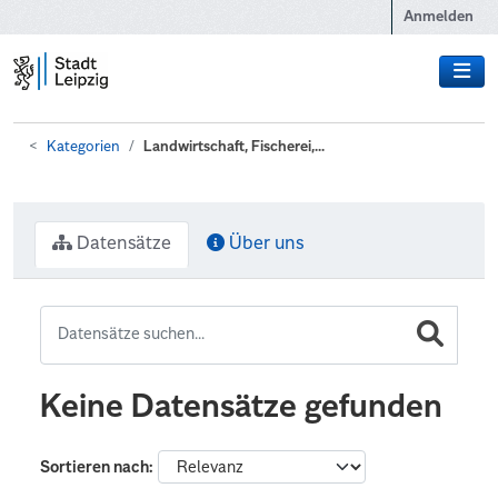
Zum Hauptinhalt wechseln
Anmelden
Kategorien
Landwirtschaft, Fischerei,...
Datensätze
Über uns
Keine Datensätze gefunden
Sortieren nach