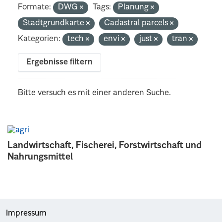
Formate:
DWG
Tags:
Planung
Stadtgrundkarte
Cadastral parcels
Kategorien:
tech
envi
just
tran
Ergebnisse filtern
Bitte versuch es mit einer anderen Suche.
Landwirtschaft, Fischerei, Forstwirtschaft und
Nahrungsmittel
Impressum