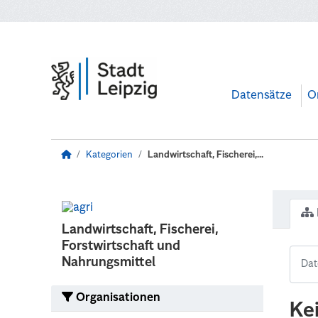
Zum Hauptinhalt wechseln
Datensätze
O
Kategorien
Landwirtschaft, Fischerei,...
Landwirtschaft, Fischerei,
Forstwirtschaft und
Nahrungsmittel
Organisationen
Ke