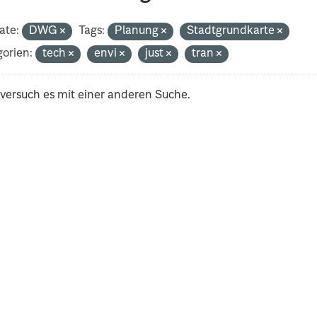
ate:
DWG
Tags:
Planung
Stadtgrundkarte
orien:
tech
envi
just
tran
 versuch es mit einer anderen Suche.