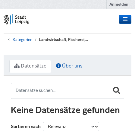
Zum Hauptinhalt wechseln
Anmelden
Kategorien
Landwirtschaft, Fischerei,...
Datensätze
Über uns
Keine Datensätze gefunden
Sortieren nach