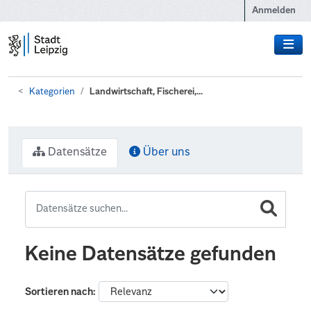
Zum Hauptinhalt wechseln
Anmelden
Kategorien
Landwirtschaft, Fischerei,...
Datensätze
Über uns
Keine Datensätze gefunden
Sortieren nach