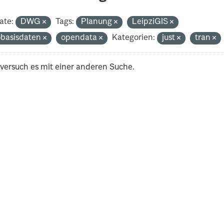
ate:
DWG
Tags:
Planung
LeipziGIS
basisdaten
opendata
Kategorien:
just
tran
 versuch es mit einer anderen Suche.