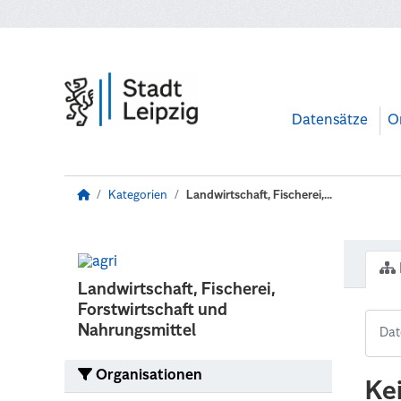
Zum Hauptinhalt wechseln
Datensätze
O
Kategorien
Landwirtschaft, Fischerei,...
Landwirtschaft, Fischerei,
Forstwirtschaft und
Nahrungsmittel
Organisationen
Ke