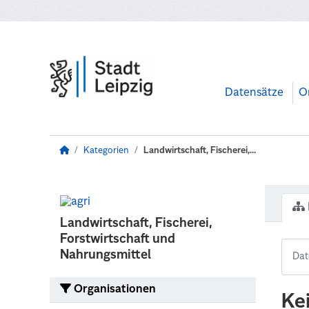
Zum Hauptinhalt wechseln
Datensätze
O
Kategorien
Landwirtschaft, Fischerei,...
Landwirtschaft, Fischerei,
Forstwirtschaft und
Nahrungsmittel
Organisationen
Ke