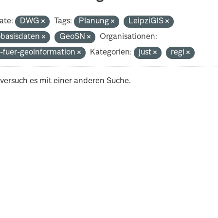
ate:
DWG
Tags:
Planung
LeipziGIS
basisdaten
GeoSN
Organisationen:
-fuer-geoinformation
Kategorien:
just
regi
 versuch es mit einer anderen Suche.