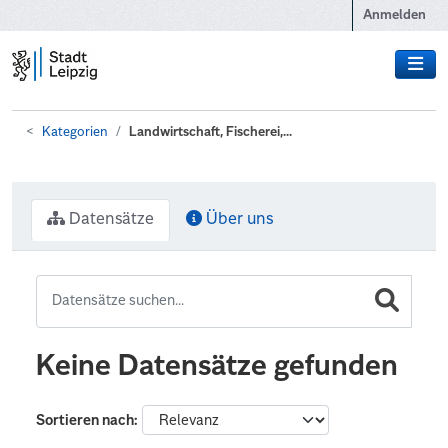
Zum Hauptinhalt wechseln
Anmelden
Kategorien
Landwirtschaft, Fischerei,...
Datensätze
Über uns
Keine Datensätze gefunden
Sortieren nach