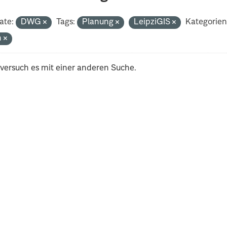
ate:
DWG
Tags:
Planung
LeipziGIS
Kategorien
h
 versuch es mit einer anderen Suche.