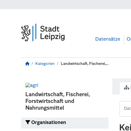
Zum Hauptinhalt wechseln
Datensätze
O
Kategorien
Landwirtschaft, Fischerei,...
Landwirtschaft, Fischerei,
Forstwirtschaft und
Nahrungsmittel
Organisationen
Ke