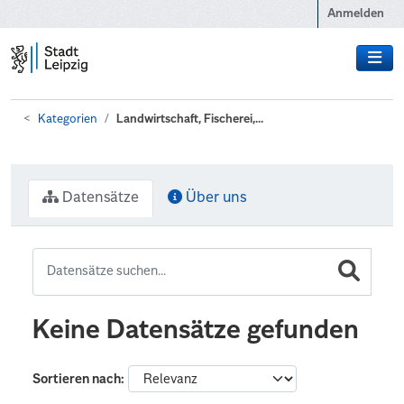
Zum Hauptinhalt wechseln
Anmelden
Kategorien
Landwirtschaft, Fischerei,...
Datensätze
Über uns
Keine Datensätze gefunden
Sortieren nach