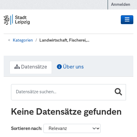
Zum Hauptinhalt wechseln
Anmelden
Kategorien
Landwirtschaft, Fischerei,...
Datensätze
Über uns
Keine Datensätze gefunden
Sortieren nach