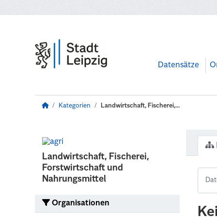
Zum Hauptinhalt wechseln
Datensätze
O
Kategorien
Landwirtschaft, Fischerei,...
Landwirtschaft, Fischerei,
Forstwirtschaft und
Nahrungsmittel
Organisationen
Ke