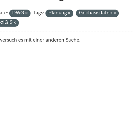
ate:
DWG
Tags:
Planung
Geobasisdaten
pziGIS
 versuch es mit einer anderen Suche.