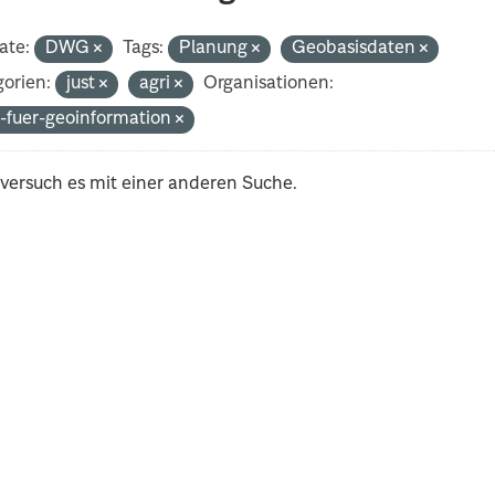
ate:
DWG
Tags:
Planung
Geobasisdaten
orien:
just
agri
Organisationen:
-fuer-geoinformation
 versuch es mit einer anderen Suche.