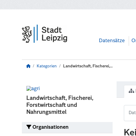
Zum Hauptinhalt wechseln
Datensätze
O
Kategorien
Landwirtschaft, Fischerei,...
Landwirtschaft, Fischerei,
Forstwirtschaft und
Nahrungsmittel
Organisationen
Ke