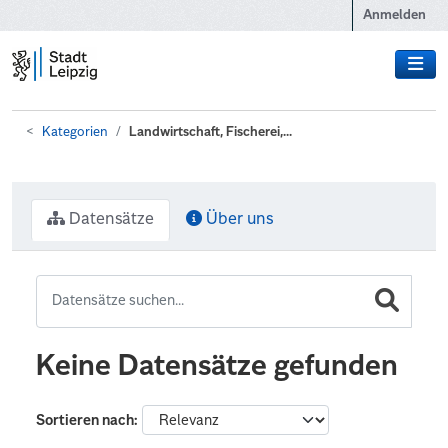
Zum Hauptinhalt wechseln
Anmelden
Kategorien
Landwirtschaft, Fischerei,...
Datensätze
Über uns
Keine Datensätze gefunden
Sortieren nach