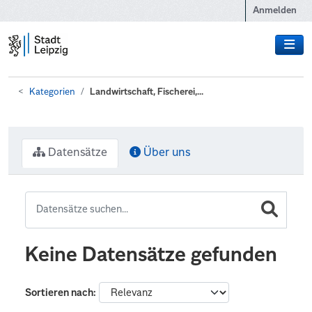
Zum Hauptinhalt wechseln
Anmelden
Kategorien
Landwirtschaft, Fischerei,...
Datensätze
Über uns
Keine Datensätze gefunden
Sortieren nach