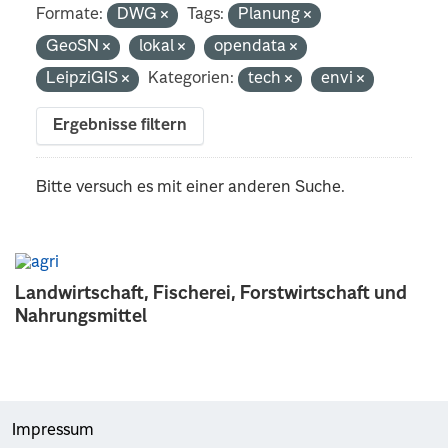
Formate:
DWG
Tags:
Planung
GeoSN
lokal
opendata
LeipziGIS
Kategorien:
tech
envi
Ergebnisse filtern
Bitte versuch es mit einer anderen Suche.
Landwirtschaft, Fischerei, Forstwirtschaft und
Nahrungsmittel
Impressum