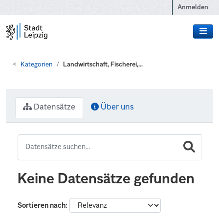
Zum Hauptinhalt wechseln
Anmelden
Kategorien
Landwirtschaft, Fischerei,...
Datensätze
Über uns
Keine Datensätze gefunden
Sortieren nach