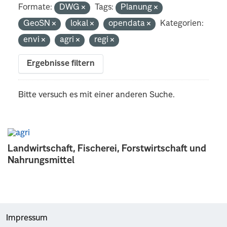
Formate:
DWG
Tags:
Planung
GeoSN
lokal
opendata
Kategorien:
envi
agri
regi
Ergebnisse filtern
Bitte versuch es mit einer anderen Suche.
Landwirtschaft, Fischerei, Forstwirtschaft und
Nahrungsmittel
Impressum