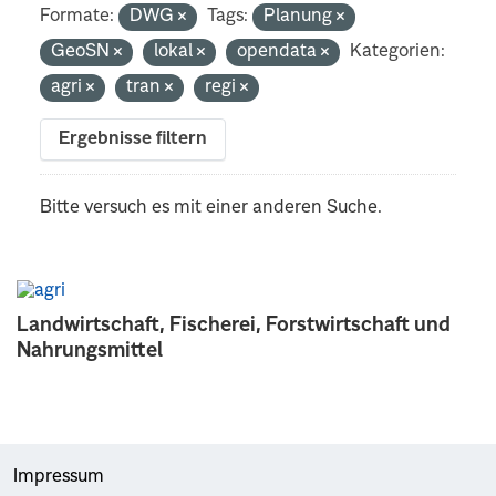
Formate:
DWG
Tags:
Planung
GeoSN
lokal
opendata
Kategorien:
agri
tran
regi
Ergebnisse filtern
Bitte versuch es mit einer anderen Suche.
Landwirtschaft, Fischerei, Forstwirtschaft und
Nahrungsmittel
Impressum