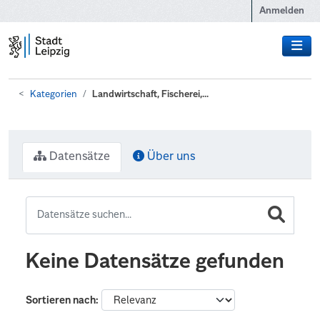
Zum Hauptinhalt wechseln
Anmelden
Kategorien
Landwirtschaft, Fischerei,...
Datensätze
Über uns
Keine Datensätze gefunden
Sortieren nach