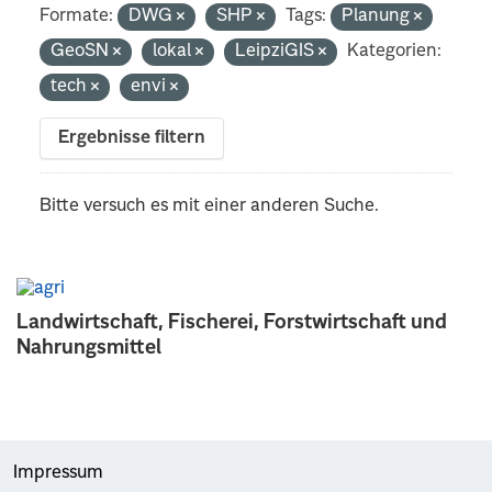
Formate:
DWG
SHP
Tags:
Planung
GeoSN
lokal
LeipziGIS
Kategorien:
tech
envi
Ergebnisse filtern
Bitte versuch es mit einer anderen Suche.
Landwirtschaft, Fischerei, Forstwirtschaft und
Nahrungsmittel
Impressum