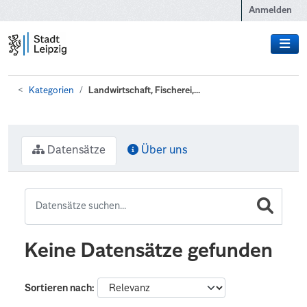
Zum Hauptinhalt wechseln
Anmelden
Kategorien
Landwirtschaft, Fischerei,...
Datensätze
Über uns
Keine Datensätze gefunden
Sortieren nach